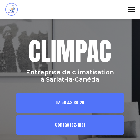
Aller
au
contenu
principal
Entreprise de climatisation
à Sarlat-la-Canéda
07 56 43 66 20
Contactez-moi