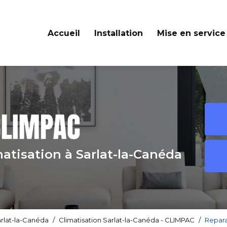
Accueil
Installation
Mise en service
matisation
à Sarlat-la-Canéda
arlat-la-Canéda
Climatisation Sarlat-la-Canéda - CLIMPAC
Repara