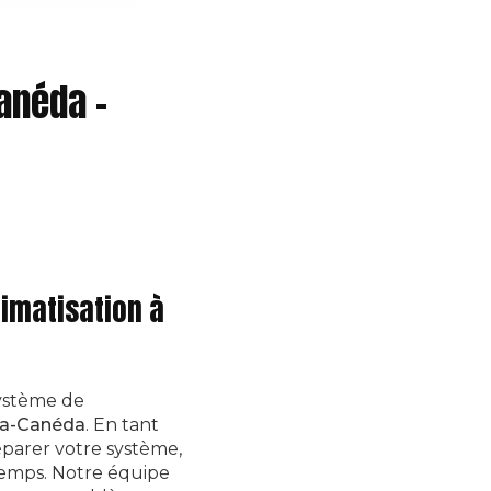
anéda -
limatisation à
système de
-la-Canéda
. En tant
éparer votre système,
 temps. Notre équipe