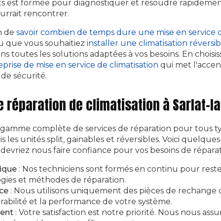
ts est formée pour diagnostiquer et résoudre rapidem
ourrait rencontrer.
n de
savoir combien de temps dure une mise en service d
 que vous souhaitiez
installer une climatisation révers
ons toutes les solutions adaptées à vos besoins. En chois
eprise de mise en service de climatisation
qui met l'accent
 de sécurité.
e réparation de climatisation à Sarlat-l
gamme complète de services de réparation pour tous t
is les unités split, gainables et réversibles. Voici quelque
devriez nous faire confiance pour vos besoins de réparat
ique
: Nos techniciens sont formés en continu pour reste
gies et méthodes de réparation.
ice
: Nous utilisons uniquement des pièces de rechange 
rabilité et la performance de votre système.
ent
: Votre satisfaction est notre priorité. Nous nous as