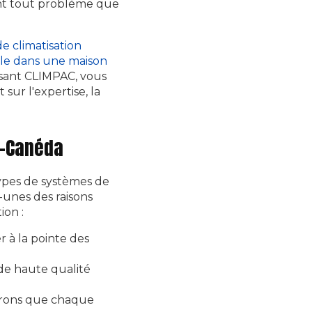
ent tout problème que
e climatisation
ible dans une maison
issant CLIMPAC, vous
 sur l'expertise, la
a-Canéda
ypes de systèmes de
s-unes des raisons
ion :
r à la pointe des
de haute qualité
surons que chaque