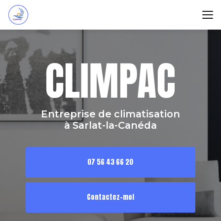
Aller
au
contenu
principal
Entreprise de climatisation
à Sarlat-la-Canéda
07 56 43 66 20
Contactez-moi